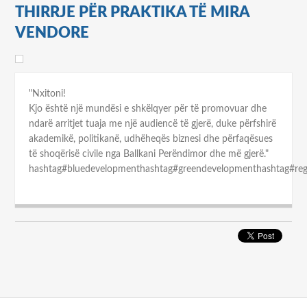
THIRRJE PËR PRAKTIKA TË MIRA
VENDORE
"Nxitoni!
Kjo është një mundësi e shkëlqyer për të promovuar dhe
ndarë arritjet tuaja me një audiencë të gjerë, duke përfshirë
akademikë, politikanë, udhëheqës biznesi dhe përfaqësues
të shoqërisë civile nga Ballkani Perëndimor dhe më gjerë."
hashtag#bluedevelopmenthashtag#greendevelopmenthashtag#reg