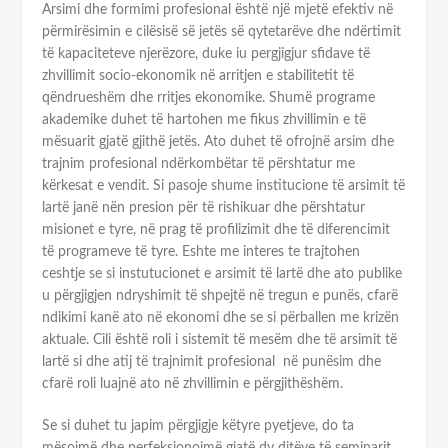
Arsimi dhe formimi profesional është një mjetë efektiv në
përmirësimin e cilësisë së jetës së qytetarëve dhe ndërtimit
të kapaciteteve njerëzore, duke iu pergjigjur sfidave të
zhvillimit socio-ekonomik në arritjen e stabilitetit të
qëndrueshëm dhe rritjes ekonomike. Shumë programe
akademike duhet të hartohen me fikus zhvillimin e të
mësuarit gjatë gjithë jetës. Ato duhet të ofrojnë arsim dhe
trajnim profesional ndërkombëtar të përshtatur me
kërkesat e vendit. Si pasoje shume institucione të arsimit të
lartë janë nën presion për të rishikuar dhe përshtatur
misionet e tyre, në prag të profilizimit dhe të diferencimit
të programeve të tyre. Eshte me interes te trajtohen
ceshtje se si instutucionet e arsimit të lartë dhe ato publike
u përgjigjen ndryshimit të shpejtë në tregun e punës, cfarë
ndikimi kanë ato në ekonomi dhe se si përballen me krizën
aktuale. Cili është roli i sistemit të mesëm dhe të arsimit të
lartë si dhe atij të trajnimit profesional në punësim dhe
cfarë roli luajnë ato në zhvillimin e përgjithëshëm.
Se si duhet tu japim përgjigje këtyre pyetjeve, do ta
mësojmë dhe perfeksionojmë gjatë dy ditëve të seminarit