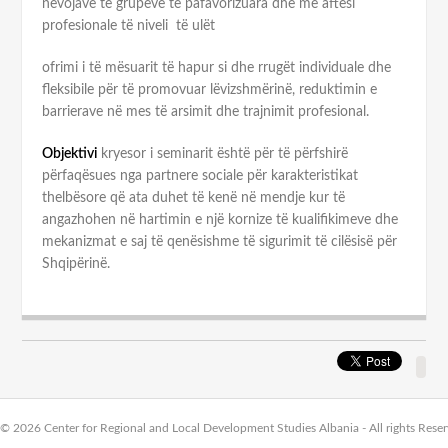
nevojave të grupeve të pafavorizuara dhe me aftësi
profesionale të niveli të ulët
ofrimi i të mësuarit të hapur si dhe rrugët individuale dhe
fleksibile për të promovuar lëvizshmërinë, reduktimin e
barrierave në mes të arsimit dhe trajnimit profesional.
Objektivi
kryesor i seminarit është për të përfshirë
përfaqësues nga partnere sociale për karakteristikat
thelbësore që ata duhet të kenë në mendje kur të
angazhohen në hartimin e një kornize të kualifikimeve dhe
mekanizmat e saj të qenësishme të sigurimit të cilësisë për
Shqipërinë.
Link
Sha
But
© 2026 Center for Regional and Local Development Studies Albania - All rights Rese