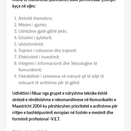
kyçe në vijim:
Aftësitë themelore;
Mësimi i gjuhës;
Udhëzime gjatë gjithë jetës;
Edukimi i qytetarit;
Lëvizshmërisë;
Trajnimi i mësuesve dhe trajnerë;
Efektiviteti i investimit;
Integrimi i Informacionit dhe Teknologjive të
Komunikimit;
Fleksibiliteti i sistemeve në mënyrë që të bëjë të
mësuarit të arritshme për të gjithë.
Udhëtimi i filluar nga grupet e ndryshme teknike është
sintezë e rëndësishme e rekomandimeve në Komunikatën e
Maastricht 2004 ku përshkruhen prioritetet e ardhshme për
rritjen e bashkëpunimit evropian në fushën e mesimit dhe
formimit profesional -V.E.T.