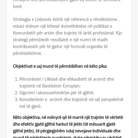
tonë.
Strategjia e Lisbonës është një referencë e rëndësishme ,
mbasi shënon një kthesë domethënëse në politikat e
Komunitetit për arsim dhe trajnim të lartë profesional. Kjo
strategji përmbledh rezultatet e një numri të madh
kontribuesish për të gjetur një formulë organike të
përshtatëshme.
Objektivat e saj mund të përmblidhen në këto pika:
Përmirësimi i cilësisë dhe efikasitetit të arsimit dhe
trajnimit në Bashkimin Evropian;
Sigurimi i aksesueshmërise për të gjithë;
Konsiderimin e arsimit dhe trajnimit në një perspektivë
më të gjerë.
Këto objektiva, në mënyrë që të marrë një trajnim të vërtetë
dhe efektiv gjatë gjithë harkut të jetës (të mësuarit gjatë
gjithë jetës), të përgjegjshëm ndaj nevojave individuale dhe
mund të mbështesin punësimin, duke përmirësuar çështjet