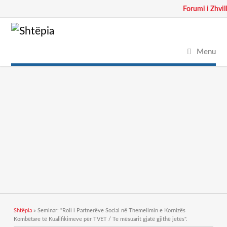
Forumi i Zhvil
Menu
Gjëndeni këtu
Shtëpia
» Seminar: "Roli i Partnerëve Social në Themelimin e Kornizës
Kombëtare të Kualifikimeve për TVET / Te mësuarit gjatë gjithë jetës".