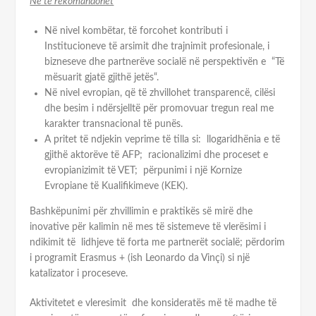
Në të rekomandohet
Në nivel kombëtar, të forcohet kontributi i
Institucioneve të arsimit dhe trajnimit profesionale, i
bizneseve dhe partnerëve socialë në perspektivën e “Të
mësuarit gjatë gjithë jetës“.
Në nivel evropian, që të zhvillohet transparencë, cilësi
dhe besim i ndërsjelltë për promovuar tregun real me
karakter transnacional të punës.
A pritet të ndjekin veprime të tilla si: llogaridhënia e të
gjithë aktorëve të AFP; racionalizimi dhe proceset e
evropianizimit të VET; përpunimi i një Kornize
Evropiane të Kualifikimeve (KEK).
Bashkëpunimi për zhvillimin e praktikës së mirë dhe
inovative për kalimin në mes të sistemeve të vlerësimi i
ndikimit të lidhjeve të forta me partnerët socialë; përdorim
i programit Erasmus + (ish Leonardo da Vinçi) si një
katalizator i proceseve.
Aktivitetet e vleresimit dhe konsideratës më të madhe të