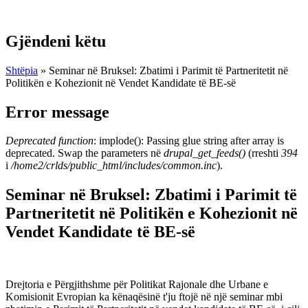
Gjëndeni këtu
Shtëpia
» Seminar në Bruksel: Zbatimi i Parimit të Partneritetit në
Politikën e Kohezionit në Vendet Kandidate të BE-së
Error message
Deprecated function
: implode(): Passing glue string after array is
deprecated. Swap the parameters në
drupal_get_feeds()
(rreshti
394
i
/home2/crlds/public_html/includes/common.inc
).
Seminar në Bruksel: Zbatimi i Parimit të
Partneritetit në Politikën e Kohezionit në
Vendet Kandidate të BE-së
Drejtoria e Përgjithshme për Politikat Rajonale dhe Urbane e
Komisionit Evropian ka kënaqësinë t'ju ftojë në një seminar mbi