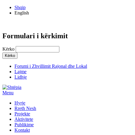
Shqip
English
Formulari i kërkimit
Kërko
Forumi i Zhvillimit Rajonal dhe Lokal
Lajme
Lidhje
Menu
Hyrje
Rreth Nesh
Projekte
Aktivitete
Publikime
Kontakt