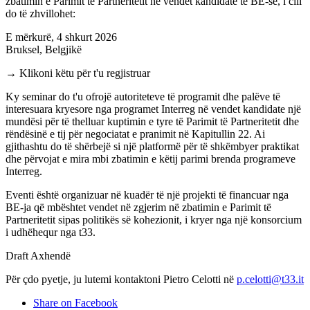
zbatimin e Parimit të Partneritetit në vendet kandidate të BE-së, i cili
do të zhvillohet:
E mërkurë, 4 shkurt 2026
Bruksel, Belgjikë
→ Klikoni këtu për t'u regjistruar
Ky seminar do t'u ofrojë autoriteteve të programit dhe palëve të
interesuara kryesore nga programet Interreg në vendet kandidate një
mundësi për të thelluar kuptimin e tyre të Parimit të Partneritetit dhe
rëndësinë e tij për negociatat e pranimit në Kapitullin 22. Ai
gjithashtu do të shërbejë si një platformë për të shkëmbyer praktikat
dhe përvojat e mira mbi zbatimin e këtij parimi brenda programeve
Interreg.
Eventi është organizuar në kuadër të një projekti të financuar nga
BE-ja që mbështet vendet në zgjerim në zbatimin e Parimit të
Partneritetit sipas politikës së kohezionit, i kryer nga një konsorcium
i udhëhequr nga t33.
Draft Axhendë
Për çdo pyetje, ju lutemi kontaktoni Pietro Celotti në
p.celotti@t33.it
Share on Facebook