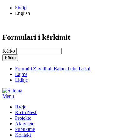
Shqip
English
Formulari i kërkimit
Kërko
Forumi i Zhvillimit Rajonal dhe Lokal
Lajme
Lidhje
Menu
Hyrje
Rreth Nesh
Projekte
Aktivitete
Publikime
Kontakt