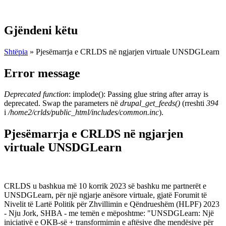
Gjëndeni këtu
Shtëpia
» Pjesëmarrja e CRLDS në ngjarjen virtuale UNSDGLearn
Error message
Deprecated function
: implode(): Passing glue string after array is
deprecated. Swap the parameters në
drupal_get_feeds()
(rreshti
394
i
/home2/crlds/public_html/includes/common.inc
).
Pjesëmarrja e CRLDS në ngjarjen
virtuale UNSDGLearn
CRLDS u bashkua më 10 korrik 2023 së bashku me partnerët e
UNSDGLearn, për një ngjarje anësore virtuale, gjatë Forumit të
Nivelit të Lartë Politik për Zhvillimin e Qëndrueshëm (HLPF) 2023
- Nju Jork, SHBA - me temën e mëposhtme: "UNSDGLearn: Një
iniciativë e OKB-së + transformimin e aftësive dhe mendësive për