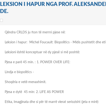
LEKSION I HAPUR NGA PROF. ALEKSAND
DE.
Qëndra CRLDS ju fton të merrni pjese në:
Leksion i hapur: Michel Foucault: Biopolitics - Midis pushtetit dhe e
Leksioni është konceptuar në dy pjesë si më poshtë:
Pjesa e parë 45 min. : 1. POWER OVER LIFE:
Lindja e biopolitics -
Shoqëria e vetë-menaxhimit.
Pjesa e dytë 45 min: 2. LIFE AS POWER
Etika, Imagjinata dhe si për të marrë vlerat seriozisht (jeta e mirë)