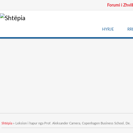
Forumi i Zhvil
HYRJE
RR
Gjëndeni këtu
Shtëpia
» Leksion i hapur nga Prof. Aleksander Carnera, Copenhagen Business School, De.