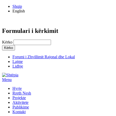
Shqip
English
Formulari i kërkimit
Kërko
Forumi i Zhvillimit Rajonal dhe Lokal
Lajme
Lidhje
Menu
Hyrje
Rreth Nesh
Projekte
Aktivitete
Publikime
Kontakt