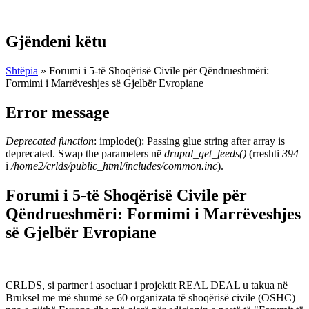
Gjëndeni këtu
Shtëpia
» Forumi i 5-të Shoqërisë Civile për Qëndrueshmëri:
Formimi i Marrëveshjes së Gjelbër Evropiane
Error message
Deprecated function
: implode(): Passing glue string after array is
deprecated. Swap the parameters në
drupal_get_feeds()
(rreshti
394
i
/home2/crlds/public_html/includes/common.inc
).
Forumi i 5-të Shoqërisë Civile për
Qëndrueshmëri: Formimi i Marrëveshjes
së Gjelbër Evropiane
CRLDS, si partner i asociuar i projektit REAL DEAL u takua në
Bruksel me më shumë se 60 organizata të shoqërisë civile (OSHC)