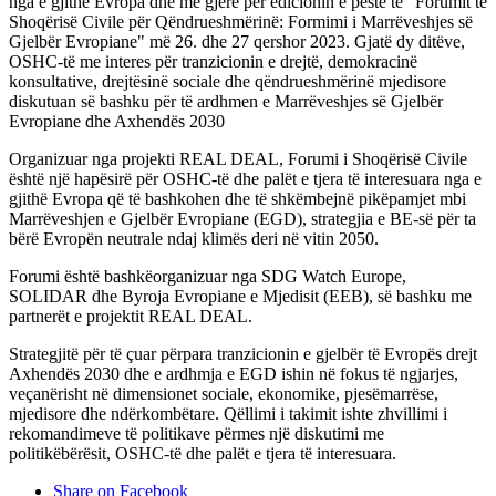
nga e gjithë Evropa dhe më gjerë për edicionin e pestë të "Forumit të
Shoqërisë Civile për Qëndrueshmërinë: Formimi i Marrëveshjes së
Gjelbër Evropiane" më 26. dhe 27 qershor 2023. Gjatë dy ditëve,
OSHC-të me interes për tranzicionin e drejtë, demokracinë
konsultative, drejtësinë sociale dhe qëndrueshmërinë mjedisore
diskutuan së bashku për të ardhmen e Marrëveshjes së Gjelbër
Evropiane dhe Axhendës 2030
Organizuar nga projekti REAL DEAL, Forumi i Shoqërisë Civile
është një hapësirë për OSHC-të dhe palët e tjera të interesuara nga e
gjithë Evropa që të bashkohen dhe të shkëmbejnë pikëpamjet mbi
Marrëveshjen e Gjelbër Evropiane (EGD), strategjia e BE-së për ta
bërë Evropën neutrale ndaj klimës deri në vitin 2050.
Forumi është bashkëorganizuar nga SDG Watch Europe,
SOLIDAR dhe Byroja Evropiane e Mjedisit (EEB), së bashku me
partnerët e projektit REAL DEAL.
Strategjitë për të çuar përpara tranzicionin e gjelbër të Evropës drejt
Axhendës 2030 dhe e ardhmja e EGD ishin në fokus të ngjarjes,
veçanërisht në dimensionet sociale, ekonomike, pjesëmarrëse,
mjedisore dhe ndërkombëtare. Qëllimi i takimit ishte zhvillimi i
rekomandimeve të politikave përmes një diskutimi me
politikëbërësit, OSHC-të dhe palët e tjera të interesuara.
Share on Facebook