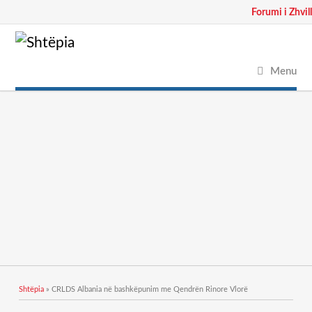
Forumi i Zhvil
Menu
Gjëndeni këtu
Shtëpia
» CRLDS Albania në bashkëpunim me Qendrën Rinore Vlorë