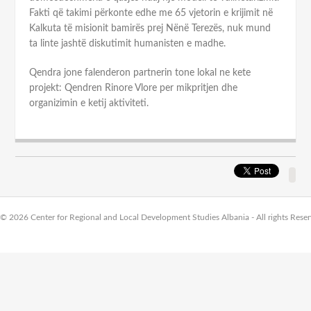
Fakti që takimi përkonte edhe me 65 vjetorin e krijimit në
Kalkuta të misionit bamirës prej Nënë Terezës, nuk mund
ta linte jashtë diskutimit humanisten e madhe.
Qendra jone falenderon partnerin tone lokal ne kete
projekt: Qendren Rinore Vlore per mikpritjen dhe
organizimin e ketij aktiviteti.
Link
Sha
But
© 2026 Center for Regional and Local Development Studies Albania - All rights Rese