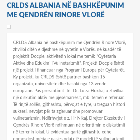
CRLDS ALBANIA NË BASHKËPUNIM
ME QENDRËN RINORE VLORË
CRLDS Albania në bashkëpunim me Qendrën Rinore Vlorë,
zhvilloi ditën e djeshme në qytetin e Vlorës, në kuadër të
projektit Docpie, aktivitetin lokal me temë: "Qytetaria
Aktive dhe Edukimi i Vullnetarizmit". Projekti Docpie është
një projekt i financuar nga Programi Europa për Qytetarët.
Ky projekt, ku CRLDS është partner bashkon 15
organizata, universitete dhe bashki nga 13 vende
europiane. Pas prezantimit të Dr. Luiza Hoxhaj u zhvillua
një diskutim aktiv me pjesëmarrësit, mbi temën e referuar.
Të rinjtë sollën, gjithashtu, përvojat e tyre, u treguan histori
suksesi, nevojat për ta zgjeruar dhe promovuar
vullnetarizmin. Ndërhyrjet e z. Ilir Nikaj, Drejtor Ekzekutiv i
Qendrës Rinore Vlorë ndihmuan në orientimin e diskutimit
në terrenin lokal. U evidentua qartë gjithashtu edhe
domosdoshmëria e qasjes ndaj një modeli të vullnetarizmit.