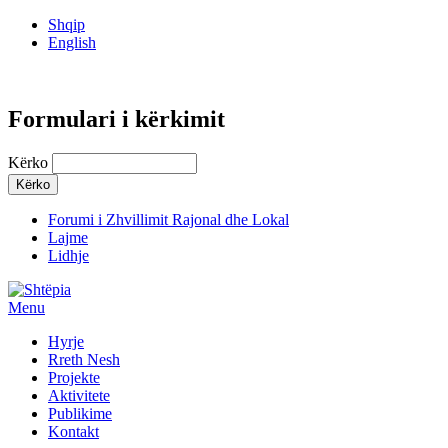
Shqip
English
Formulari i kërkimit
Kërko
Forumi i Zhvillimit Rajonal dhe Lokal
Lajme
Lidhje
Menu
Hyrje
Rreth Nesh
Projekte
Aktivitete
Publikime
Kontakt