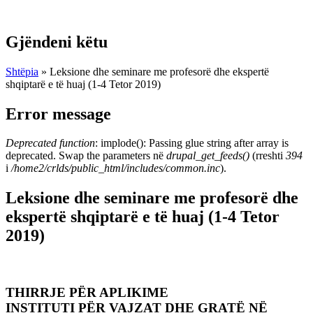
Gjëndeni këtu
Shtëpia
» Leksione dhe seminare me profesorë dhe ekspertë
shqiptarë e të huaj (1-4 Tetor 2019)
Error message
Deprecated function
: implode(): Passing glue string after array is
deprecated. Swap the parameters në
drupal_get_feeds()
(rreshti
394
i
/home2/crlds/public_html/includes/common.inc
).
Leksione dhe seminare me profesorë dhe
ekspertë shqiptarë e të huaj (1-4 Tetor
2019)
THIRRJE PËR APLIKIME
INSTITUTI PËR VAJZAT DHE GRATË NË