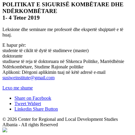
POLITIKAT E SIGURISË KOMBËTARE DHE
NDËRKOMBËTARE
1- 4 Tetor 2019
Leksione dhe seminare me profesorë dhe ekspertë shqiptarë e të
huaj.
E hapur për:
studente të ciklit të dytë të studimeve (master)
doktorante
studiuese të reja të doktoruara në Shkenca Politike, Marrëdhënie
Ndërkombëtare, Studime Rajonale politike
Aplikoni: Dërgoni aplikimin tuaj në këtë adresë e-mail
susiweinstitute@gmail.com
Lexo me shume
Share on Facebook
Tweet Widget
Linkedin Share Button
© 2026 Center for Regional and Local Development Studies
Albania - All rights Reserved